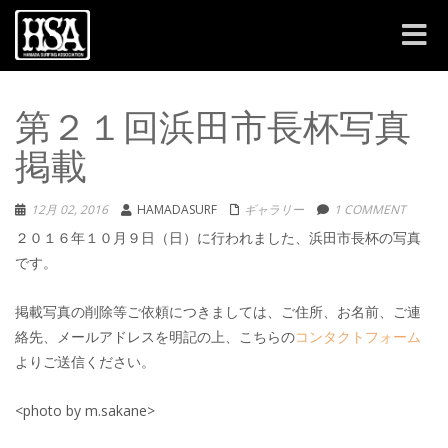
Toggle
navigat
第２１回浜田市長杯写真
掲載
12月 02, 2016
HAMADASURF
ギャラリー
1 COMMENT
２０１６年１０月９日（日）に行われました、浜田市長杯の写真
です。
掲載写真の削除等ご依頼につきましては、ご住所、お名前、ご連
絡先、メールアドレスを明記の上、こちらの
コンタクトフォーム
よりご送信ください。
<photo by m.sakane>