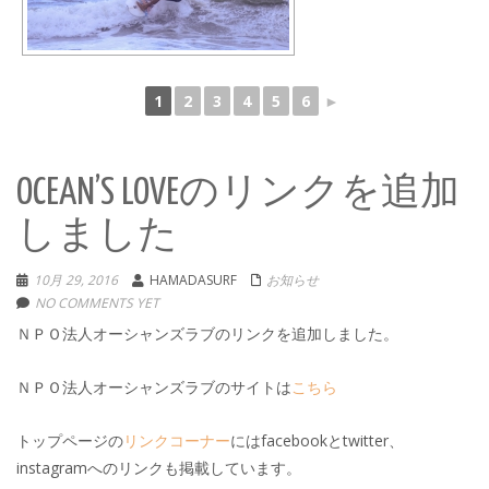
1
2
3
4
5
6
►
OCEAN’S LOVEのリンクを追加
しました
10月 29, 2016
HAMADASURF
お知らせ
NO COMMENTS YET
ＮＰＯ法人オーシャンズラブのリンクを追加しました。
ＮＰＯ法人オーシャンズラブのサイトは
こちら
トップページの
リンクコーナー
にはfacebookとtwitter、
instagramへのリンクも掲載しています。