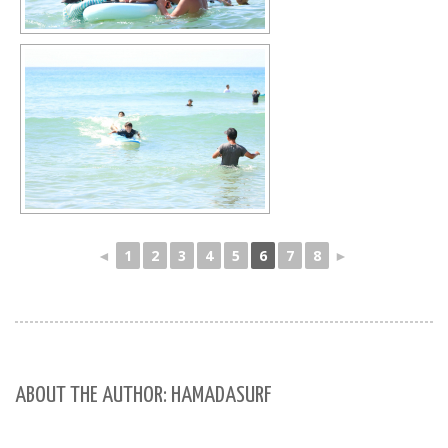
◄
1
2
3
4
5
6
7
8
►
ABOUT THE AUTHOR: HAMADASURF