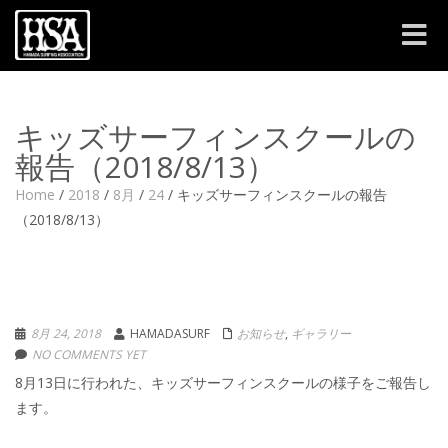
Toggle
navigat
キッズサーフィンスクールの
報告（2018/8/13）
Home
/
2018
/
8月
/
24
/
キッズサーフィンスクールの報告
（2018/8/13）
8月 24, 2018
HAMADASURF
お知らせ
,
ギャラリー
NO COMMENTS YET
8月13日に行われた、キッズサーフィンスクールの様子をご報告し
ます。