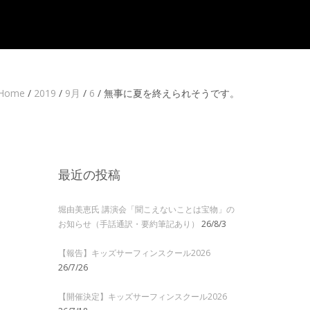
Home
/
2019
/
9月
/
6
/
無事に夏を終えられそうです。
最近の投稿
堀由美恵氏 講演会「聞こえないことは宝物」の
お知らせ（手話通訳・要約筆記あり）
26/8/3
【報告】キッズサーフィンスクール2026
26/7/26
【開催決定】キッズサーフィンスクール2026