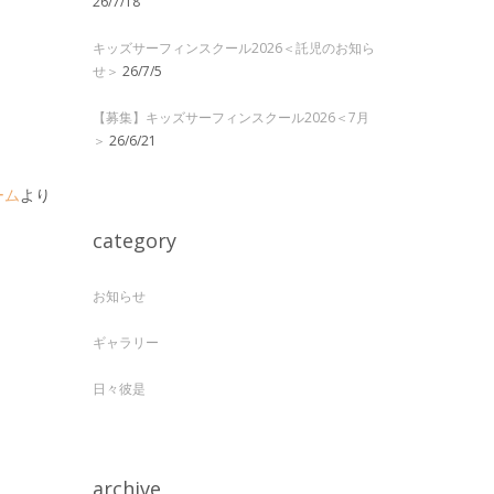
26/7/18
キッズサーフィンスクール2026＜託児のお知ら
せ＞
26/7/5
【募集】キッズサーフィンスクール2026＜7月
＞
26/6/21
ーム
より
category
お知らせ
ギャラリー
日々彼是
archive