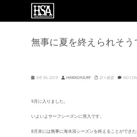
無事に夏を終えられそう
9月 06, 2019
HAMADASURF
日々彼是
NO COM
9月に入りました。
いよいよサーフシーズンに突入です。
8月末には無事に海水浴シーズンを終えることができた