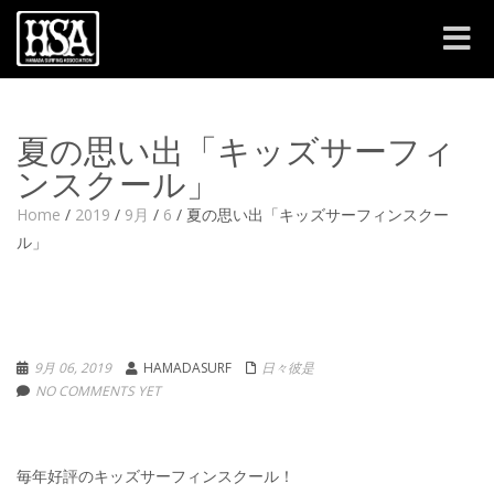
Toggle
navigat
夏の思い出「キッズサーフィ
ンスクール」
Home
/
2019
/
9月
/
6
/
夏の思い出「キッズサーフィンスクー
ル」
9月 06, 2019
HAMADASURF
日々彼是
NO COMMENTS YET
毎年好評のキッズサーフィンスクール！