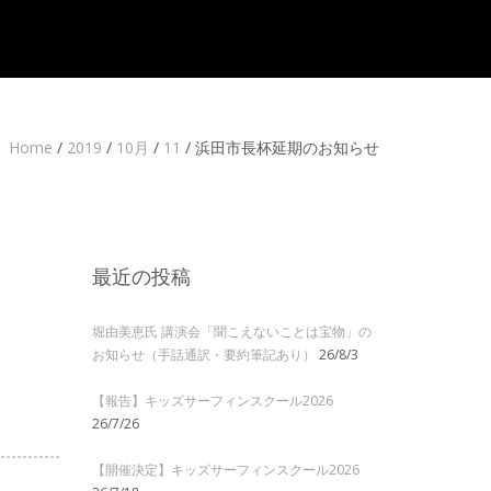
Home
/
2019
/
10月
/
11
/
浜田市長杯延期のお知らせ
最近の投稿
堀由美恵氏 講演会「聞こえないことは宝物」の
お知らせ（手話通訳・要約筆記あり）
26/8/3
【報告】キッズサーフィンスクール2026
26/7/26
【開催決定】キッズサーフィンスクール2026