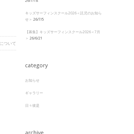
26/7/18
キッズサーフィンスクール2026＜託児のお知ら
せ＞
26/7/5
【募集】キッズサーフィンスクール2026＜7月
＞
26/6/21
について
category
お知らせ
ギャラリー
日々彼是
archive