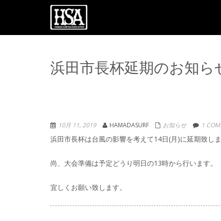
浜田市長杯延期のお知ら
10月 11, 2019
HAMADASURF
お知らせ
1 COM
浜田市長杯は台風の影響を考えて14日(月)に延期致し
尚、大会準備は予定どうり明日の13時から行います。
宜しくお願い致します。