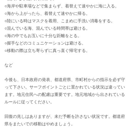
○海岸や駐車場などで集まらず、着替えて速やかに海に入る。
○海から上がったら、着替えて速やかに帰る。
○陸にいる時はマスクを着用、こまめに手洗い消毒をする。
○混んでいる海、混んでいる時間帯は避ける。
○海の中でもお互いに十分な距離をとる。
○握手などのコミュニケーションは避ける。
○移動の際は立ち寄らずに真っ直ぐ帰宅する。
など
今後も、日本政府の発表、都道府県、市町村からの指示を必ず守
って下さい。サーフポイントごとに置かれている状況は違ってい
ます。地元住民への配慮は重要です。地元地域から出されている
ルールに従ってください。
回復の兆しはありますが、未だ予断を許さない状況です。都道府
県をまたいでの移動はやめましょう。