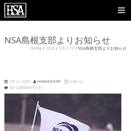
Toggle
naviga
NSA島根支部よりお知らせ
Home
/
2020
/
5月
/
12
/
NSA島根支部よりお知らせ
5月 12, 2020
HAMADASURF
お知らせ
NO COMMENTS YET