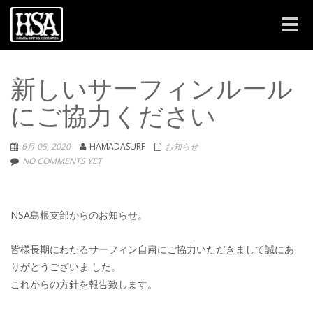
Toggle
naviga
新しいサーフィンルール
にご協力ください
6月 05, 2020
HAMADASURF
お知らせ
NO COMMENTS YET
NSA島根支部からのお知らせ。
皆様長期にわたるサーフィン自粛にご協力いただきまして誠にあ
りがとうございま した。
これからの方針を報告致します。