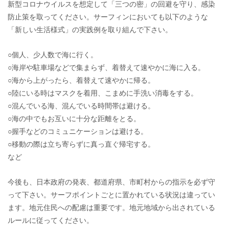
新型コロナウイルスを想定して「三つの密」の回避を守り、感染
防止策を取ってください。サーフィンにおいても以下のような
「新しい生活様式」の実践例を取り組んで下さい。
○個人、少人数で海に行く。
○海岸や駐車場などで集まらず、着替えて速やかに海に入る。
○海から上がったら、着替えて速やかに帰る。
○陸にいる時はマスクを着用、こまめに手洗い消毒をする。
○混んでいる海、混んでいる時間帯は避ける。
○海の中でもお互いに十分な距離をとる。
○握手などのコミュニケーションは避ける。
○移動の際は立ち寄らずに真っ直ぐ帰宅する。
など
今後も、日本政府の発表、都道府県、市町村からの指示を必ず守
って下さい。サーフポイントごとに置かれている状況は違ってい
ます。地元住民への配慮は重要です。地元地域から出されている
ルールに従ってください。