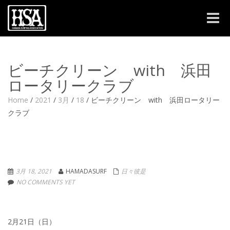
Toggle
naviga
ビーチクリーン with 浜田
ロータリークラブ
Home
/
2021
/
3月
/
18
/
ビーチクリーン with 浜田ロータリー
クラブ
3月 18, 2021
HAMADASURF
日々彼是
NO COMMENTS YET
2月21日（日）