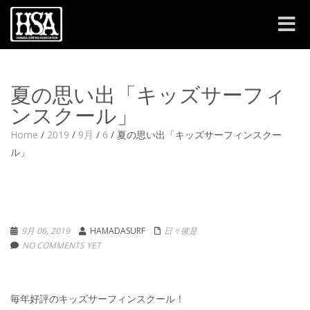
Toggle
navigat
夏の思い出「キッズサーフィ
ンスクール」
Home
/
2019
/
9月
/
6
/
夏の思い出「キッズサーフィンスクー
ル」
9月 06, 2019
HAMADASURF
日々彼是
NO COMMENTS YET
毎年好評のキッズサーフィンスクール！