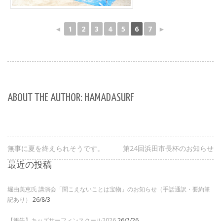
◄
1
2
3
4
5
6
7
►
ABOUT THE AUTHOR: HAMADASURF
無事に夏を終えられそうです。
第24回浜田市長杯のお知らせ
最近の投稿
堀由美恵氏 講演会「聞こえないことは宝物」のお知らせ（手話通訳・要約筆
記あり）
26/8/3
【報告】キッズサーフィンスクール2026
26/7/26