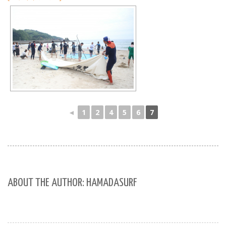
◄
1
2
4
5
6
7
ABOUT THE AUTHOR: HAMADASURF