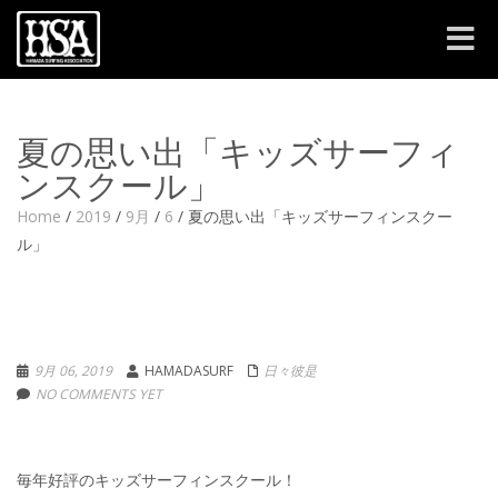
Toggle
navigat
夏の思い出「キッズサーフィ
ンスクール」
Home
/
2019
/
9月
/
6
/
夏の思い出「キッズサーフィンスクー
ル」
9月 06, 2019
HAMADASURF
日々彼是
NO COMMENTS YET
毎年好評のキッズサーフィンスクール！